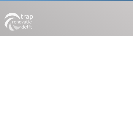
Traprenovatie Delft is onderdeel van
Totaal Parket
Delft
. Meer dan 20 jaar vakmanschap, kennis en
ervaring.
Trapleuningen
Trapverlichting